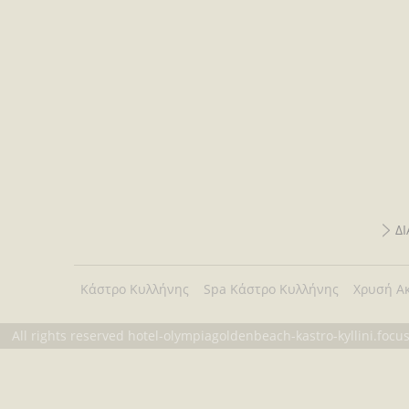
Δ
Κάστρο Κυλλήνης
Spa Κάστρο Κυλλήνης
Χρυσή Α
All rights reserved hotel-olympiagoldenbeach-kastro-kyllini.foc