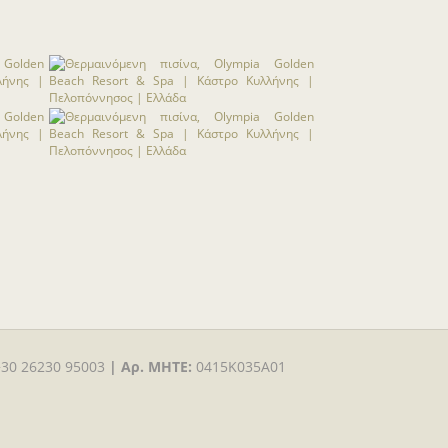
+30 26230 95003
|
Αρ. MHTE:
0415K035A01