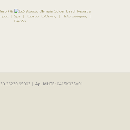
+30 26230 95003
|
Αρ. MHTE:
0415K035A01