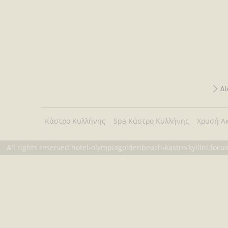
Δ
Κάστρο Κυλλήνης
Spa Κάστρο Κυλλήνης
Χρυσή Α
All rights reserved hotel-olympiagoldenbeach-kastro-kyllini.foc